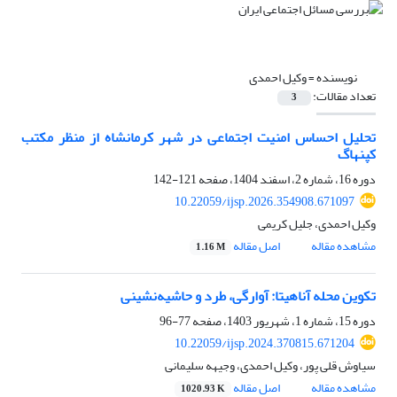
نویسنده =
وکیل احمدی
تعداد مقالات:
3
تحلیل احساس امنیت اجتماعی در شهر کرمانشاه از منظر مکتب
کپنهاگ
دوره 16، شماره 2، اسفند 1404، صفحه
121-142
10.22059/ijsp.2026.354908.671097
وکیل احمدی، جلیل کریمی
مشاهده مقاله
اصل مقاله
1.16 M
تکوین محله آناهیتا: آوارگی، طرد و حاشیه‌نشینی
دوره 15، شماره 1، شهریور 1403، صفحه
77-96
10.22059/ijsp.2024.370815.671204
سیاوش قلی پور، وکیل احمدی، وجیهه سلیمانی
مشاهده مقاله
اصل مقاله
1020.93 K