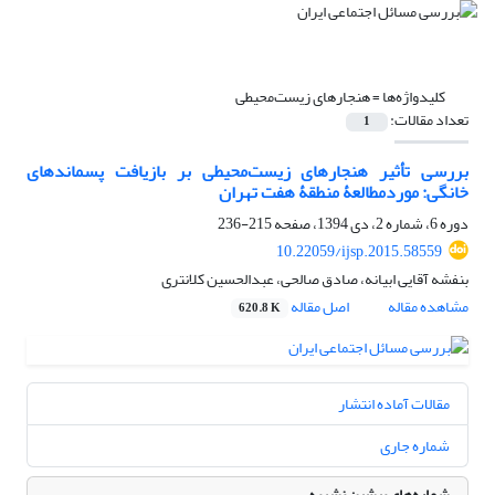
کلیدواژه‌ها =
هنجارهای زیست‌محیطی
تعداد مقالات:
1
بررسی تأثیر هنجارهای زیست‌محیطی بر بازیافت پسماندهای
خانگی: موردمطالعۀ منطقۀ هفت تهران
دوره 6، شماره 2، دی 1394، صفحه
215-236
10.22059/ijsp.2015.58559
بنفشه آقایی ابیانه، صادق صالحی، عبدالحسین کلانتری
مشاهده مقاله
اصل مقاله
620.8 K
مقالات آماده انتشار
شماره جاری
شماره‌های پیشین نشریه