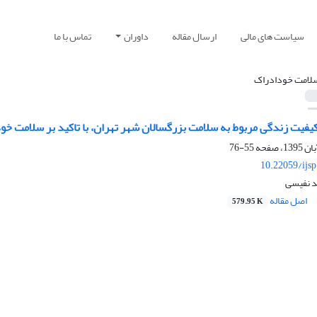
سیاست های مالی
ارسال مقاله
داوران
تماس با ما
لامت خودادراک
یفیت زندگی مربوط به سلامت بزرگسالان شهر تهران، با تاکید بر سلامت خو
55-76
10.22059/ijs
د نفیسی
اصل مقاله
579.95 K