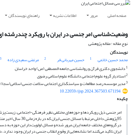
صفحه اصلی
مرور
اطلاعات نشریه
راهنمای نویسندگان
وضعیت‌شناسی امر جنسی در ایران با رویکرد چندرشته ای ؛
نوع مقاله : مقاله پژوهشی
نویسندگان
3
2
1
محمد حسین خاتمی
حسین مهربانی فر
مرتضی سعیدی زاده
1
دانشجوی دکتری قرآن و روانشناسی جامعه المصطفی (ص) واحد خراسان
2
استادیار گروه علوم اجتماعی دانشگاه علوم اسلامی رضوی
3
مدیر موسسه رصد مطالعات و سیاستگذاری اجتماعی سلامت جنسی اسلامی(سجا)، 
10.22059/ijsp.2024.367503.671194
چکیده
امر جنسی ذیل رویکردها و حوزه‌های مختلفی نظیر فرهنگی-اجتماعی، زیست‌پزشک
95پژوهش‌ داخلی مرتبط
در گروه‌های مختلف جامعه ایران مرور شده و مسائل اولویت‌دار این حوزه به دست
ایران تاکید می‌کنند اما نشانه‌هایی از وقوع انقلاب جنسی در ایران وجود ندار