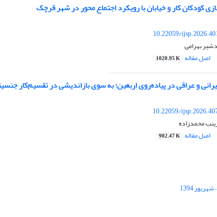
زی کودکان کار و خیابان با رویکرد اجتماع محور در شهر قرچک
10.22059/ijsp.2026.4
دشیر بهرامی
اصل مقاله
1020.95 K
یرانی و عراقی در پیاده‌روی اربعین؛ به سوی بازاندیشی در تقسیم‌کار جنسی
10.22059/ijsp.2026.4
زینب محمدزاده
اصل مقاله
902.47 K
ریور 1394