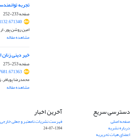
تجربه توانمندسا
صفحه
233-252
01132.671340
امین روشن پور، ار
مشاهده مقاله
خیر دینی زنان ا
صفحه
253-275
07681.671363
محمدرضا پویافر، 
مشاهده مقاله
دسترسی سریع
آخرین اخبار
صفحه اصلی
فهرست نشریات نامعتبر و جعلی خارجی – شه
درباره نشریه
1394-07-24
اعضای هیات تحریریه