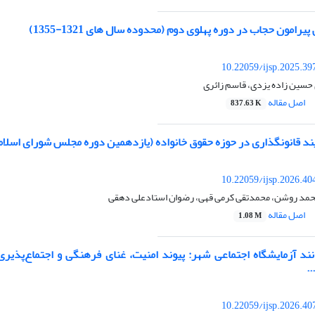
یرامون حجاب در دوره پهلوی دوم (محدوده سال های 1321-1355)
10.22059/ijsp.2025.3
 حسین زاده یزدی، قاسم زائری
اصل مقاله
837.63 K
یند قانونگذاری در حوزه حقوق خانواده (یازدهمین دوره مجلس شورای اسلام
10.22059/ijsp.2026.4
محمد روشن، محمدتقی کرمی قهی، رضوان استادعلی دهقی
اصل مقاله
1.08 M
انند آزمایشگاه اجتماعی شهر: پیوند امنیت، غنای فرهنگی و اجتماع‌پذی
..
10.22059/ijsp.2026.4