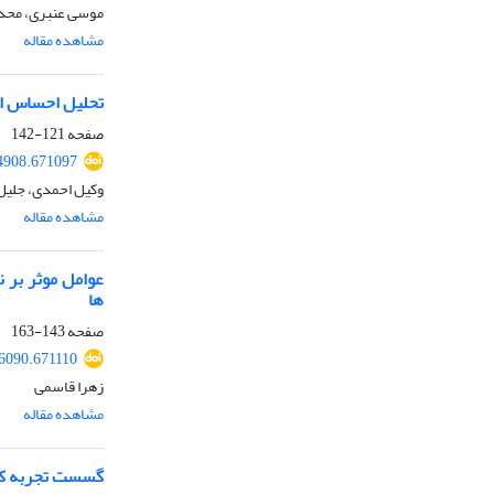
موسی عنبری، محدثه
مشاهده مقاله
تحلیل احساس ام
صفحه
121-142
54908.671097
وکیل احمدی، جلیل
مشاهده مقاله
عوامل موثر بر 
ها
صفحه
143-163
56090.671110
زهرا قاسمی
مشاهده مقاله
گسست تجربه کود