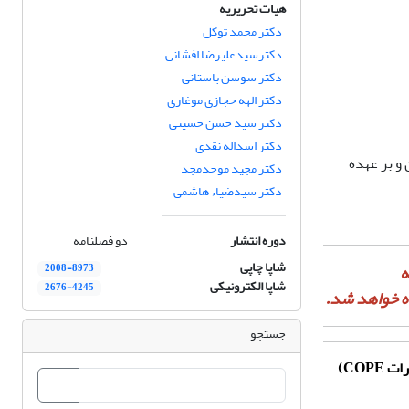
هیات تحریریه
دکتر محمد توکل
دکترسیدعلیرضا افشانی
دکتر سوسن باستانی
دکتر الهه حجازی موغاری
دکتر سید حسن حسینی
دکتر اسداله نقدی
 تومان و هزینه چاپ مقالات 1250000 تومان و بر عهده
دکتر مجید موحدمجد
دکتر سیدضیاء هاشمی
دوره انتشار
دو فصلنامه
شاپا چاپی
ه
2008-8973
شاپا الکترونیکی
2676-4245
ه خواهد شد.
جستجو
ارات
COPE
)