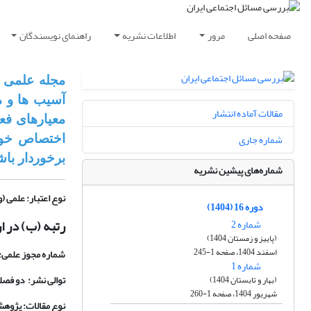
صفحه اصلی
مرور
اطلاعات نشریه
راهنمای نویسندگان
مجله­ علمی 
آسیب‏ ها و 
مقالات آماده انتشار
معیارهای فعا
شماره جاری
اختصاص خواه
برخوردار باش
شماره‌های پیشین نشریه
نوع اعتبار: علمی (
دوره 16 (1404)
رتبه (ب) در ارز
شماره 2
(پاییز و زمستان 1404)
اسفند 1404، صفحه 1-245
شماره مجوز علمی: 46/11/3
شماره 1
توالی نشر: دو فصل
(بهار و تابستان 1404)
شهریور 1404، صفحه 1-260
نوع مقالات: پژوهش