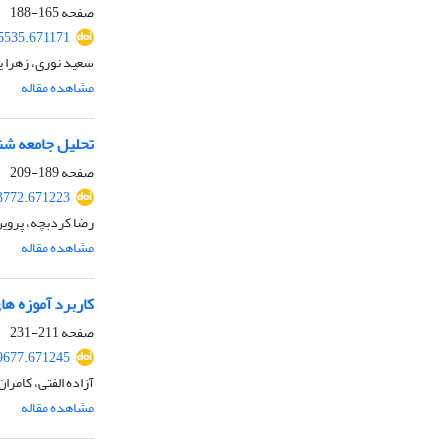
صفحه
165-188
65535.671171
سعید نوری، زهرا 
مشاهده مقاله
تحلیل جامعه شن
صفحه
189-209
73772.671223
رضا کردبچه، پروی
مشاهده مقاله
کاربرد آموزه ها
صفحه
211-231
79677.671245
آزاده الفتی، کامرا
مشاهده مقاله