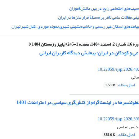
سیب‌های اجتماعی رایج در بین دانش‌آموزان
یفی مقالات علمی ناظر بر مسئلۀ فرار مغزها در ایران
 پیامدهای اسکان غیر رسمی و حاشیه‌نشینی شهری نمونه موردی: کلان‌شهر تهران
ه 2، اسفند 1404، صفحه 1-245 ((پاییز و زمستان 1404))
عی و کودکان در ایران؛ پیمایش دیدگاه کاربران ایرانی
10.22059/ijsp.2026.4
انی
اصل مقاله
1.53 M
فلوئنسرها در اینستاگرام از کنش‌گری سیاسی در اعتراضات 1401
10.22059/ijsp.2026.3
 مهدیس عباسی
اصل مقاله
855.6 K