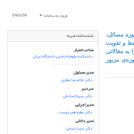
ورود به سامانه
ENGLISH
زه­ مسائل،
شناسنامه نشریه
فظ و تقویت
صاحب امتیاز
 به مقالاتی
دانشکده علوم اجتماعی دانشگاه تهران
زه‌ی مزبور
مدیر مسئول
دکتر غلامرضا غفاری
سردبیر
دکتر سهیلا صادقی
مدیر اجرایی
دکتر عطیه هنردوست
مدیر داخلی
دکتر سینا شیخی