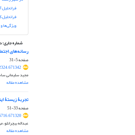
فراتحلیل آ
فرا‌تحلیل ک
ویژگی‌ها و
شماره جاری:
دوره 16، شمار
رسانه‌های اجتما
صفحه
5-31
02324.671342
مجید سلیمانی ساس
مشاهده مقاله
تجربۀ زیستۀ این
صفحه
33-51
96716.671320
عبداله بیچرانلو،
مشاهده مقاله