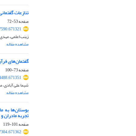
تنازعات گفتمانی پ
صفحه
53-72
97590.671321
زینب اعلمی، مهدی
مشاهده مقاله
گفتمان‌های فرآ
صفحه
73-100
04488.671351
شیما علی آبادی، 
مشاهده مقاله
بوستان‌ها به م
تجربه مادران و .
صفحه
101-119
07304.671362