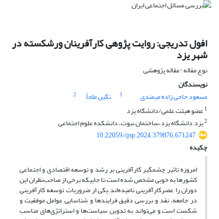
افول تدریجی: روایت پژوهی کارآفرینان ورشکسته در
شهر یزد
نوع مقاله : مقاله پژوهشی
نویسندگان
2
1
مسعود حاجی زاده میمندی
نگین ملجأ
1
عضو هیئت علمی/دانشگاه یزد
2
یزد, دانشگاه یزد،ساختمان نبوت، دانشکده علوم اجتماعی
10.22059/ijsp.2024.379876.671247
چکیده
امروزه تاثیر چشمگیر کارآفرینی بر رشد و توسعه اقتصادی و اجتماعی
کشورها به خوبی مشخص شده است،تا جاییکه برخی از صاحب‌نظران این
دوران را عصرکارآفرینی نامیده‌اند.یکی از ضروریات توسعه کارآفرینی
در جامعه، نقد و بررسی دقیق فرایندها و شناسایی عوامل موفقیت و
شکست است و می‌تواند به تدوین سیاست‌ها و استراتژی‌های مناسب