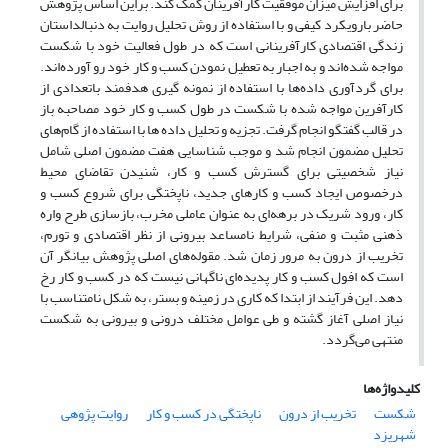
برای افزایش میزان موفقیت کارآفرینان کمک کند. براین اساس پژوهش
حاضر بارویکرد کیفی و با استفاده از روش تحلیل روایت به دنبالداستان
زندگی اقتصادی کارآفرینانی است که در طول فعالیت خود با شکست
مواجه شده‌اند و به اجبار به تعطیل نمودن کسب و کار خود رو آورده‌اند.
برای گردآوری داده‌ها با استفاده از نمونه گیری هدفمند باتعدادی از
کارآفرین مواجه شده با شکست در طول کسب و کار خود مصاحبه باز
در قالب گفتگو انجام گرفت. تجزیه و تحلیل داده ها با استفاده از گام‌های
تحلیل مضمون انجام شد و موجب شناسایی هفت مضمون اصلی شامل
نیاز شخصیتی برای گسترش کسب و کار، شنیدن تقاضای محیط
درخصوص ایجاد کسب و کارهای جدید، ناپختگی برای شروع کسب و
کار، ورود شریک در برهه‌ای به عنوان عاملی مخرب، بازسازی طرح واره
ذهنی مثبت و منفی، شرایط نامساعد بیرونی از نظر اقتصادی و تورم،
تخریب از درون به مرور زمان شد. مقوله‌های اصلی پژوهش بیانگر آن
است که افول کسب و کار پدیده‌ای ناگهانی نیست که در کسب و کار رخ
دهد. این فرآیند از ابتدا که کاری در زمینه و بستر، به شکل نامتناسب با
نیاز اصلی آغاز گشته و طی عوامل مختلف درونی و بیرونی به شکست
منتهی می‌گردد.
کلیدواژه‌ها
شکست
تخریب از درون
ناپختگی در کسب و کار
روایت پژوهی
شهریزد