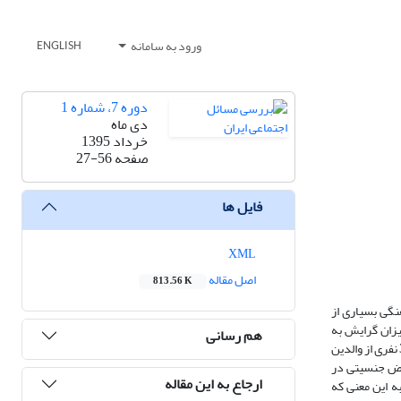
ورود به سامانه
ENGLISH
دوره 7، شماره 1
دی ماه
خرداد 1395
صفحه
27-56
فایل ها
XML
اصل مقاله
813.56 K
گی بسیاری از
یزان گرایش به
هم رسانی
تبعیض جنسیتی است که از نظریات فمینیستی برای فراهم آوردن چهارچوب نظری این مفهوم استفاده شده است. داده‌های پژوهش از طریق پرسشنامه و از یک نمونه 384 نفری از والدین
عیض جنسیتی در
ارجاع به این مقاله
به این معنی که