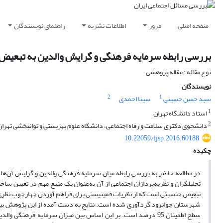
صفحه اصلی
مرور
اطلاعات نشریه
راهنمای نویسندگان
بررسی رابطه سرمایه فرهنگی و گرایش والدین به تبعیض 
نوع مقاله : مقاله پژوهشی
نویسندگان
2
1
سید حسن حسینی
سینا احمدی
1
استاد دانشگاه تهران
2
دانشجوی دکتری سلامت و رفاه اجتماعی، دانشگاه علوم بهزیستی و توانبخشی تهران
10.22059/ijsp.2016.60188
چکیده
در مطالعه حاضر به بررسی رابطه میان سرمایه فرهنگی والدین و گرایش آن‌
تحلیلگران و نظریه‌پردازان اجتماعی از آن به‌عنوان یک منبع مهم در تعیین س
شهرستان جوانرود گردآوری شده است. نتایج به دست آمده از این پژوهش بیانگ
سطح اطمینان 95 درصد است. بر این اساس بین میزان سرمایه فرهن