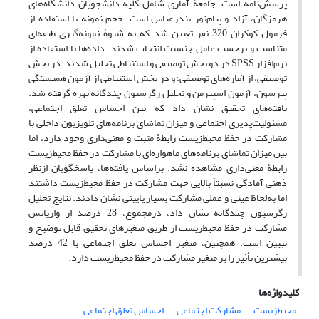
پرسش‌نامه است. جامعۀ آماری شامل کلیه دانشجویان دانشگاه‌های
هرمزگان، آزاد و پیام‌نور بندرعباس است. حجم نمونه با استفاده از
فرمول کوکران‌ 320 نفر تعیین شد که به شیوۀ نمونه‌گیری طبقه‌ای
متناسب و برحسب عامل جنسیت انتخاب شدند. داده‌ها با استفاده از
نرم‌افزار SPSS در دو بخش توصیفی و استنباطی تحلیل شدند. در بخش
توصیفی، از آماره‌های توصیفی؛ و در بخش استنباطی از آزمون همبستگی
پیرسون، آزمون اسپیرمن و تحلیل رگرسیون چندگانه بهره گرفته شد.
یافته‌های تحقیق نشان داد که بین احساس تعلق اجتماعی،
مسئولیت‌پذیری اجتماعی و میزان تماشای برنامه‌های تلویزیون داخلی با
مشارکت در حفظ محیط‌زیست رابطۀ مثبت و معنی‌داری وجود دارد، اما
بین میزان تماشای برنامه‌های ماهواره‌ای با مشارکت در حفظ محیط‌زیست
رابطۀ معنی‌داری مشاهده نشد. براساس یافته‌ها، پاسخگویان ازنظر
ذهنی آمادگی نسبتاً بالایی جهت مشارکت در حفظ محیط‌زیست داشتند
اما به‌لحاظ عینی و عملی مشارکت بسیار پایینی نشان دادند. نتایج تحلیل
رگرسیون چندگانه نشان داد، درمجموع، 28 درصد از واریانس
مشارکت در حفظ محیط‌زیست از طریق متغیرهای تحقیق قابل توضیح و
تبیین است. همچنین، متغیر احساس تعلق اجتماعی با 42 درصد
بیشترین تأثیر را بر متغیر مشارکت در حفظ محیط‌زیست دارد.
کلیدواژه‌ها
محیط‌زیست
مشارکت اجتماعی
احساس تعلق اجتماعی