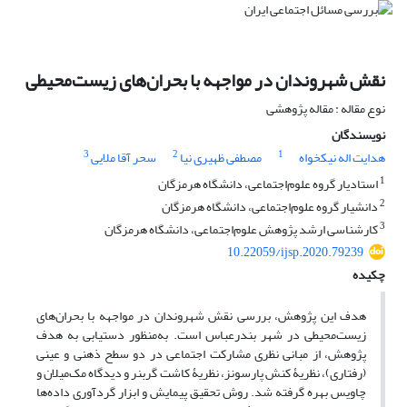
نقش شهروندان در مواجهه با بحران‌های زیست‌محیطی
نوع مقاله : مقاله پژوهشی
نویسندگان
3
2
1
هدایت اله نیکخواه
مصطفی ظهیری نیا
سحر آقا ملایی
1
استادیار گروه علوم‌اجتماعی، دانشگاه هرمزگان
2
دانشیار گروه علوم‌اجتماعی، دانشگاه هرمزگان
3
کارشناسی ارشد پژوهش علوم‌اجتماعی، دانشگاه هرمزگان
10.22059/ijsp.2020.79239
چکیده
هدف این پژوهش، بررسی نقش شهروندان در مواجهه با بحران‌های
زیست‌محیطی در شهر بندرعباس است. به‌منظور دستیابی به هدف
پژوهش، از مبانی نظری مشارکت اجتماعی در دو سطح ذهنی و عینی
(رفتاری)، نظریۀ کنش پارسونز، نظریۀ کاشت گربنر و دیدگاه مک‌میلان و
چاویس بهره گرفته شد. روش تحقیق پیمایش و ابزار گردآوری داده‌ها