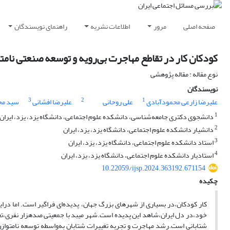
صفحه اصلی
مرور
اطلاعات نشریه
راهنمای نویسندگان
کودکان کار در تقاطع مهاجرت بی‌رویه و توسعه صنعتی نامت
نوع مقاله : مقاله پژوهشی
نویسندگان
3
2
1
علیرضا زارعی محمودآبادی
علی روحانی
علیرضا افشانی
سید مح
1
دانشجوی دکتری جامعه‌شناسی، دانشکده علوم اجتماعی، دانشگاه یزد، یزد، ایران
2
دانشیار دانشکده علوم اجتماعی، دانشگاه یزد، یزد، ایران
3
استاد دانشکده علوم اجتماعی، دانشگاه یزد، یزد، ایران
4
استادیار دانشکده علوم اجتماعی، دانشگاه یزد، یزد، ایران
10.22059/ijsp.2024.363192.671154
چکیده
کار کودکان،در بسیاری از شهرهای بزرگ جهان، پدیده‌ای فراگیر است. اما درا
خود،در دل ایران،شاهد این پدیده است.شهر میبد با جمعیتی صدهزار نفری،تعد
شتابانی است.رشد مهاجرت و تجربه تغییرات شتابان به‌واسطه توسعه نامتواز