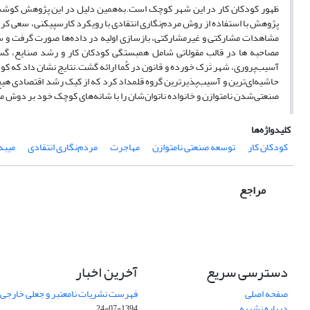
ظهور کودکان کار در این شهر کوچک است.به‌همین دلیل در این پژوهش کوشش 
پژوهش با استفاده از روش مردم‌نگاری انتقادی با رویکرد کارسپیکنی، سعی کرده 
مشاهدات مشارکتی و غیرمشارکتی، بازسازی اولیه در داده‌ها صورت گرفت و سپ
مصاحبه ها در قالب مقولاتی شامل همبستگی کودکان کار و رشد صنایع، گستر
آسیب‌پروری، شهر تَرَک خورده و قانون در کُما ارائه گشت.نتایج نشان داد که کود
حاشیه‌ای‌ترین و آسیب‌پذیرترین گروه قلمداد کرد که از کیک رشد اقتصادی هیچ
صنعتی‌شدن نامتوازن و خانواده ناتوان‌شان را با شانه‌های کوچک خود بر دوش م
کلیدواژه‌ها
کودکان کار
توسعه صنعتی نامتوازن
مهاجرت
مردم‌نگاری انتقادی
میبد
مراجع
دسترسی سریع
آخرین اخبار
صفحه اصلی
فهرست نشریات نامعتبر و جعلی خارجی – شه
درباره نشریه
1394-07-24