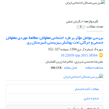
کلیدواژه‌ها =
نگرش منفی
تعداد مقالات:
1
بررسی عوامل مؤثر بر طرد اجتماعی معلولان: مطالعۀ موردی معلولان
جسمی و حرکتی تحت پوشش بهزیستی شهرستان ری
دوره 6، شماره 2، دی 1394، صفحه
327-352
10.22059/ijsp.2015.58564
علیرضا محسنی تبریزی، غلامرضا زرین کفشیان
مشاهده مقاله
اصل مقاله
666.13 K
مقالات آماده انتشار
شماره جاری
شماره‌های پیشین نشریه