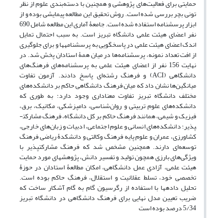
حمایتی برای فعالیت‌های پژوهشی و همچنین با دسته‌بندی علوم از نظر
تونی بچر بررسی شده است. روش تحقیق این مطالعه پیمایشی بوده و از
ابزار پرسشنامه استفاده شده است. جامعۀ آماری این مطالعه شامل 690
نفر اعضای هیئت علمی دانشگاه تبریز است. به سبب احتمال تمایل
اندک اعضای هیئت علمی در پاسخگویی به پرسشنامه­ها و برای جلوگیری
از افت تعداد نمونه، پرسشنامه‌ها در میان همۀ استادان پخش شد. در
نهایت 156 نفر از اعضای هیئت علمی به پرسشنامه‌های فرهنگ‌های
دانشگاهی (ACI) و فرهنگ رشته‌ای پاسخ دادند. آزمون تفاوت
میانگین‌ها نشان داد که میان فرهنگ دانشگاهی حاکم بر دانشکده‌های
مختلف دانشگاه تبریز تفاوت معناداری وجود دارد؛ به طوری که
دانشکده‌های علوم تربیتی و روان‌شناسی، دامپزشکی، مکانیک، برق،
فیزیک و شیمی، همانند فرهنگ حاکم بر کل دانشگاه، فرهنگ مشارکت­
پذیر؛ دانشکده‌های انسانی و علوم اجتماعی، ادبیات و زبان‌های خارجی،
کشاورزی، عمران و علوم پایه فرهنگ وکالتی و دانشکدۀ ریاضی فرهنگ
توسعه‌ای دارند. همچنین مشخص شد که فرهنگ مشارکت­پذیر با
ویژگی‌های بارزی همچون تولید و تفسیر دانش، پژوهش­های مورد حمایت
هیئت علمی، آزادی عمل دانشگاهی، امکان مطالعۀ استادان در حوزۀ
تخصصی خود، تسلط عقلانیت و استقلال، فرهنگِ حاکم بوده است.
تحلیل داده­ها با استفاده از رگرسیون گام به گام آشکار ساخت که
ضریب تعیین مدل نهایی برای فرهنگ دانشگاهی در دانشگاه تبریز
5/34 درصد بوده است