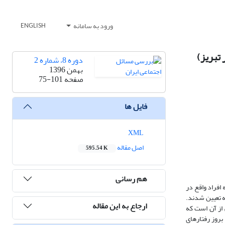
ورود به سامانه
ENGLISH
دوره 8، شماره 2
بهمن 1396
صفحه
75-101
فایل ها
XML
اصل مقاله
595.54 K
هم رسانی
افراد واقع در
ن حجم نمونه تعیین شدند.
ارجاع به این مقاله
ده شده است. ­نتایج تحقیق حاکی از آن است که
بروز رفتارهای