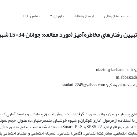
سیاست های مالی
ارسال مقاله
داوران
تماس با ما
های مخاطره‌آمیز (مورد مطالعه: جوانان 34-15 شهر تبریز)
ni
saadati.2245@yahoo.co
ای پرخطر در بین جوانان صورت گرفته است. روش تحقیق پیمایش و جامعه آماری کلیه 
34-15 سال شهر تبریز به تعداد 579694 نفر است. از این تعداد، 630 نفر با استفاده از فرمول آماری کوکران و شیوه خوشه­ای چندمرحله­ای به عنوا
جهت گردآوری اطلاعات از پرسشنامه محقق ساخته و جهت تجزیه و تحلیل اطلاعات از نرم افزارهای SPSS 22 و Smart-PLS استفا
ت اجتماعی، مشارکت اجتماعی، آگاهی اجتماعی، انسجام اجتماعی و اعتماد اجتماعی با 