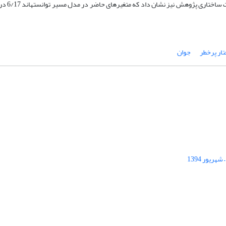
پرخطر در سطح معناداری کمت
تار پرخطر
جوان
ریور 1394