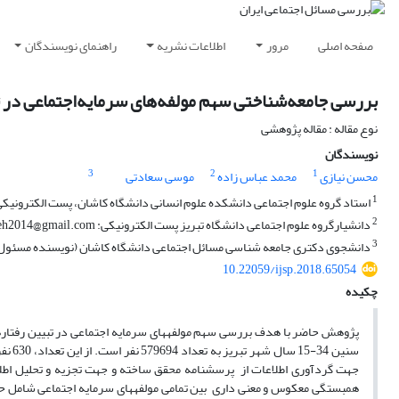
صفحه اصلی
مرور
اطلاعات نشریه
راهنمای نویسندگان
بررسی جامعه‌شناختی سهم مولفه‌های سرمایه‌اجتماعی در تبیین رفتار
نوع مقاله : مقاله پژوهشی
نویسندگان
3
2
1
محسن نیازی
محمد عباس زاده
موسی سعادتی
1
استاد گروه علوم اجتماعی دانشکده علوم انسانی دانشگاه کاشان، پست الکترونیکی: azim@kashanu.ac.ir
2
دانشیارگروه علوم اجتماعی دانشگاه تبریز پست الکترونیکی: m.abbaszadeh2014@gmail.com
3
دانشجوی دکتری جامعه شناسی مسائل اجتماعی دانشگاه کاشان (نویسنده مسئول) پست الکترونیکی: m
10.22059/ijsp.2018.65054
چکیده
پژوهش حاضر با هدف بررسی سهم مولفه­های سرمایه اجتماعی در تبیین رفتاره
سنین 
همبستگی معکوس و معنی داری بین تمامی مولفه­های سرمایه اجتماعی شامل حمای