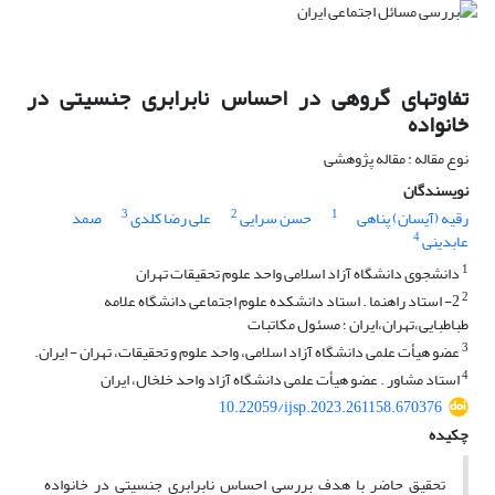
تفاوتهای گروهی در احساس نابرابری جنسیتی در
خانواده
نوع مقاله : مقاله پژوهشی
نویسندگان
3
2
1
رقیه (آیسان) پناهی
حسن سرایی
علی رضا کلدی
صمد
4
عابدینی
1
دانشجوی دانشگاه آزاد اسلامی واحد علوم تحقیقات تهران
2
2- استاد راهنما . استاد دانشکده علوم اجتماعی دانشگاه علامه
طباطبایی،تهران،ایران ؛ مسئول مکاتبات
3
عضو هیأت علمی دانشگاه آزاد اسلامی، واحد علوم و تحقیقات، تهران - ایران.
4
استاد مشاور . عضو هیأت علمی دانشگاه آزاد واحد خلخال، ایران
10.22059/ijsp.2023.261158.670376
چکیده
تحقیق حاضر با هدف بررسی احساس نابرابری جنسیتی در خانواده