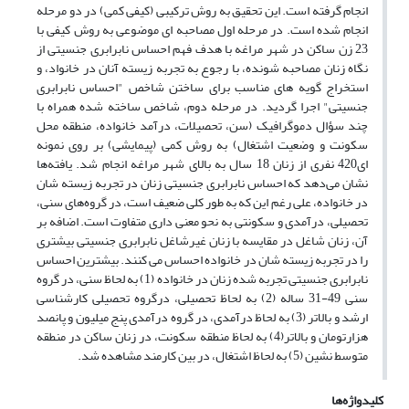
انجام گرفته است. این تحقیق به روش ترکیبی (کیفی کمی) در دو مرحله
انجام شده است. در مرحله اول مصاحبه ای موضوعی به روش کیفی با
23 زن ساکن در شهر مراغه با هدف فهم احساس نابرابری جنسیتی از
نگاه زنان مصاحبه شونده، با رجوع به تجربه زیسته آنان در خانواد، و
استخراج گویه های مناسب برای ساختن شاخص "احساس نابرابری
جنسیتی" اجرا گردید. در مرحله دوم، شاخص ساخته شده همراه با
چند سؤال دموگرافیک (سن، تحصیلات، درآمد خانواده، منطقه محل
سکونت و وضعیت اشتغال) به روش کمی (پیمایشی) بر روی نمونه
ای420 نفری از زنان 18 سال به بالای شهر مراغه انجام شد. یافته‌ها
نشان می‌دهد که احساس نابرابری جنسیتی زنان در تجربه زیسته شان
در خانواده، علی رغم این که به طور کلی ضعیف است، در گروه‌های سنی،
تحصیلی، درآمدی و سکونتی به نحو معنی داری متفاوت است. اضافه بر
آن، زنان شاغل در مقایسه با زنان غیرشاغل نابرابری جنسیتی بیشتری
را در تجربه زیسته شان در خانواده احساس می کنند. بیشترین احساس
نابرابری جنسیتی تجربه شده زنان در خانواده (1) به لحاظ سنی، در گروه
سنی 49-31 ساله (2) به لحاظ تحصیلی، درگروه تحصیلی کارشناسی
ارشد و بالاتر (3) به لحاظ درآمدی، در گروه درآمدی پنج میلیون و پانصد
هزارتومان و بالاتر(4) به لحاظ منطقه سکونت، در زنان ساکن در منطقه
متوسط نشین (5) به لحاظ اشتغال، در بین کارمند مشاهده شد.
کلیدواژه‌ها