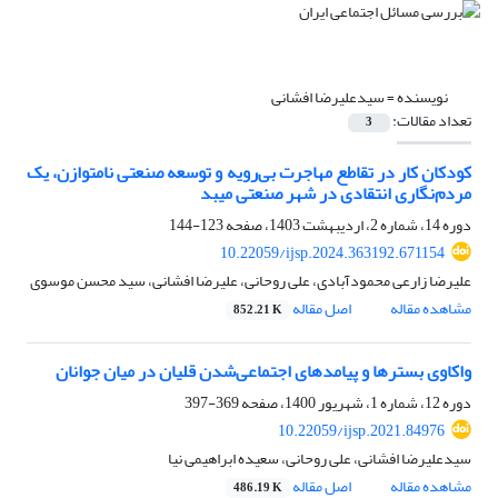
نویسنده =
سیدعلیرضا افشانی
تعداد مقالات:
3
کودکان کار در تقاطع مهاجرت بی‌رویه و توسعه صنعتی نامتوازن، یک
مردم‌نگاری انتقادی در شهر صنعتی میبد
دوره 14، شماره 2، اردیبهشت 1403، صفحه
123-144
10.22059/ijsp.2024.363192.671154
علیرضا زارعی محمودآبادی، علی روحانی، علیرضا افشانی، سید محسن موسوی
مشاهده مقاله
اصل مقاله
852.21 K
واکاوی بسترها و پیامدهای اجتماعی‌شدن قلیان در میان جوانان
دوره 12، شماره 1، شهریور 1400، صفحه
369-397
10.22059/ijsp.2021.84976
سیدعلیرضا افشانی، علی روحانی، سعیده ابراهیمی نیا
مشاهده مقاله
اصل مقاله
486.19 K