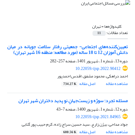
کلیدواژه‌ها =
تهران
تعداد مقالات:
11
تعیین‌کننده‌های اجتماعی- جمعیتی رفتار سلامت جویانه در میان
دانش آموزان 12 تا 18 ساله (مورد مطالعه: منطقه 16 شهر تهران)
دوره 13، شماره 1، شهریور 1401، صفحه
257-282
10.22059/ijsp.2022.90412
احمد دراهکی، محمود مشفق، اقدس احمدپور
مشاهده مقاله
اصل مقاله
734.27 K
مسئله تجرد: سوژه و زیست‌جهانِ نو پدید دختران شهر تهران
دوره 12، شماره 1، شهریور 1400، صفحه
7-43
10.22059/ijsp.2021.84965
جواد مداحی، بیژن زارع، سید حسین سراج زاده، کرم حبیب پور گتابی
مشاهده مقاله
اصل مقاله
600.56 K