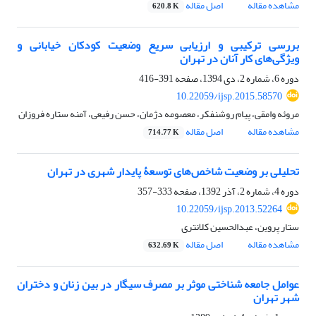
مشاهده مقاله
اصل مقاله
620.8 K
بررسی ترکیبی و ارزیابی سریع وضعیت کودکان خیابانی و
ویژگی‌های کار آنان در تهران
دوره 6، شماره 2، دی 1394، صفحه
391-416
10.22059/ijsp.2015.58570
مروئه وامقی، پیام روشنفکر، معصومه دژمان، حسن رفیعی، آمنه ستاره فروزان
مشاهده مقاله
اصل مقاله
714.77 K
تحلیلی بر وضعیت شاخص‌های توسعۀ پایدار شهری در تهران
دوره 4، شماره 2، آذر 1392، صفحه
333-357
10.22059/ijsp.2013.52264
ستار پروین، عبدالحسین کلانتری
مشاهده مقاله
اصل مقاله
632.69 K
عوامل جامعه شناختی موثر بر مصرف سیگار در بین زنان و دختران
شهر تهران