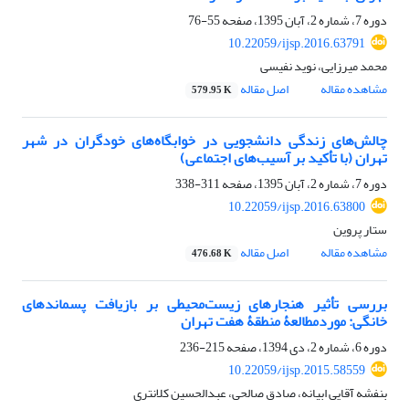
دوره 7، شماره 2، آبان 1395، صفحه
55-76
10.22059/ijsp.2016.63791
محمد میرزایی، نوید نفیسی
مشاهده مقاله
اصل مقاله
579.95 K
چالش‌های زندگی دانشجویی در خوابگاه‌های خودگران در شهر
تهران (با تأکید بر آسیب‌های اجتماعی)
دوره 7، شماره 2، آبان 1395، صفحه
311-338
10.22059/ijsp.2016.63800
ستار پروین
مشاهده مقاله
اصل مقاله
476.68 K
بررسی تأثیر هنجارهای زیست‌محیطی بر بازیافت پسماندهای
خانگی: موردمطالعۀ منطقۀ هفت تهران
دوره 6، شماره 2، دی 1394، صفحه
215-236
10.22059/ijsp.2015.58559
بنفشه آقایی ابیانه، صادق صالحی، عبدالحسین کلانتری