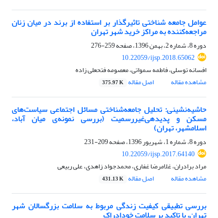
عوامل جامعه شناختی تاثیرگذار بر استفاده از برند در میان زنان
مراجعه‌کننده به مراکز خرید شهر تهران
دوره 8، شماره 2، بهمن 1396، صفحه
259-276
10.22059/ijsp.2018.65062
افسانه توسلی، فاطمه سمواتی، معصومه فتحعلی زاده
مشاهده مقاله
اصل مقاله
375.97 K
حاشیه‌نشینی: تحلیل جامعه‌شناختی مسائل اجتماعی سیاست‌های‌
مسکن و پدیده‏ی‌غیررسمیت (بررسی نمونه‌ی میان آباد،
اسلامشهر، تهران)
دوره 8، شماره 1، شهریور 1396، صفحه
209-231
10.22059/ijsp.2017.64140
مراد برادران، غلامرضا غفاری، محمدجواد زاهدی، علی ربیعی
مشاهده مقاله
اصل مقاله
431.13 K
بررسی تطبیقی کیفیت زندگی مربوط به سلامت بزرگسالان شهر
تهران، با تاکید بر سلامت خودادراک